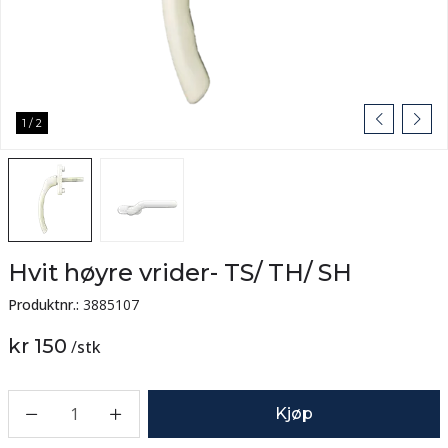
1
/
2
Hvit høyre vrider- TS/ TH/ SH
Produktnr.:
3885107
kr 150
/
stk
1
Kjøp