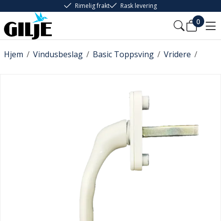
Rimelig frakt
Rask levering
0
Hjem
/
Vindusbeslag
/
Basic Toppsving
/
Vridere
/