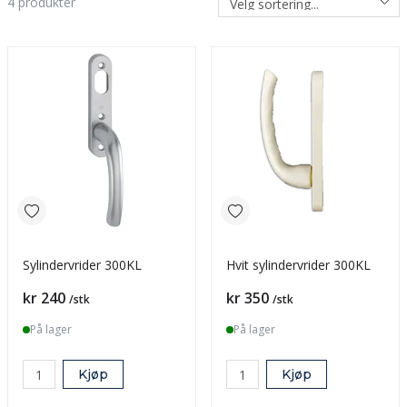
4
produkter
Sylindervrider 300KL
Hvit sylindervrider 300KL
Pris
Pris
kr 240
kr 350
/stk
/stk
På lager
På lager
Kjøp
Kjøp