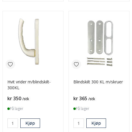
Hvit vrider m/blindskilt-
Blindskilt 300 KL m/skruer
300KL
Pris
Pris
kr 350
kr 365
/stk
/stk
På lager
På lager
Kjøp
Kjøp