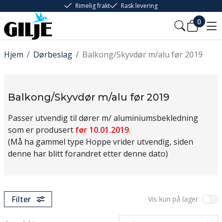
Rimelig frakt
Rask levering
0
Hjem
/
Dørbeslag
/
Balkong/Skyvdør m/alu før 2019
Balkong/Skyvdør m/alu før 2019
Passer utvendig til dører m/ aluminiumsbekledning
som er produsert
før 10.01.201
9
.
(Må ha gammel type Hoppe vrider utvendig, siden
denne har blitt forandret etter denne dato)
Filter
Vis kun på lager