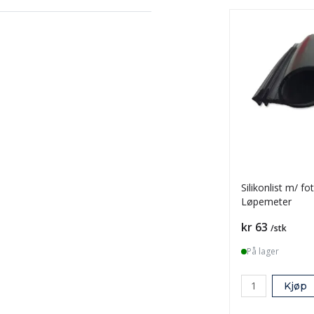
Silikonlist m/ f
Løpemeter
Pris
kr 63
/stk
På lager
Kjøp