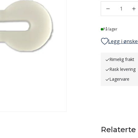
1
Lager
På lager
Legg i ønske
Rimelig frakt
Rask levering
Lagervare
Relaterte