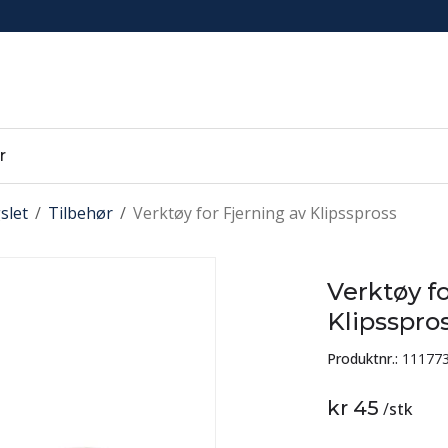
r
slet
/
Tilbehør
/
Verktøy for Fjerning av Klipsspross
Verktøy fo
Klipsspro
Produktnr.:
11177
kr 45
/
stk