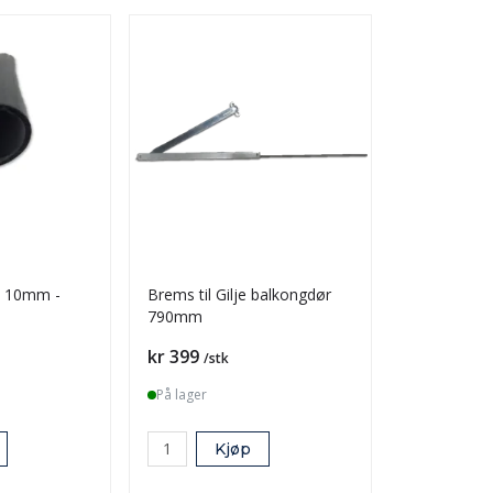
ot 10mm -
Brems til Gilje balkongdør
Skrupose- e
790mm
Pris
Pris
kr 399
kr 125
/stk
/stk
På lager
På lager
Kjøp
K