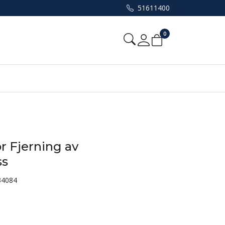
51611400
0
Mine sider
r Fjerning av
ss
34084