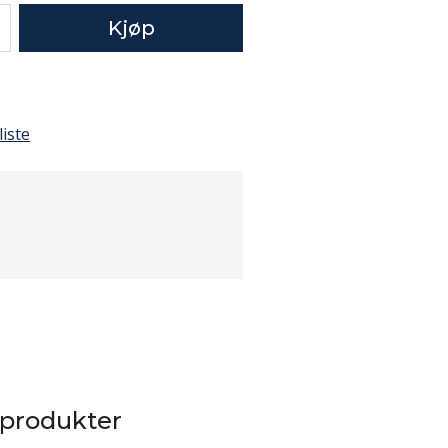
Kjøp
liste
 produkter