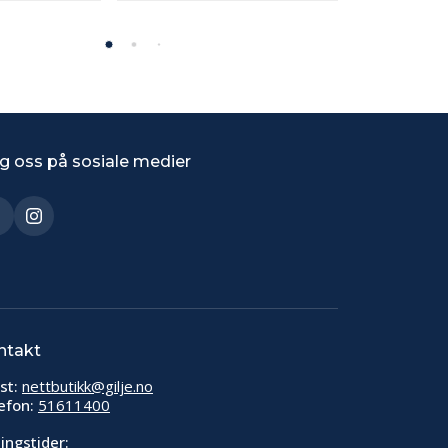
g oss på sosiale medier
ntakt
st:
nettbutikk@gilje.no
efon:
51611400
ingstider: