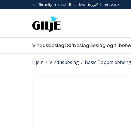
Rimelig frakt
Rask levering
Lagervare
Vindusbeslag
Dørbeslag
Beslag og tilbehø
Hjem
/
Vindusbeslag
/
Basic Topp/sideheng