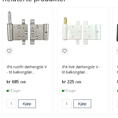
IPA rustfri dørhengsle V
IPA hvit dørhengsle V -
- til balkongdør
til balkongdør
m/alu.bekledning
m/alu.bekledning
Pris
Pris
kr 685
kr 225
/stk
/stk
På lager
På lager
Kjøp
Kjøp