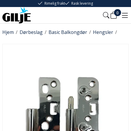
Rimelig frakt
Rask levering
0
Hjem
/
Dørbeslag
/
Basic Balkongdør
/
Hengsler
/