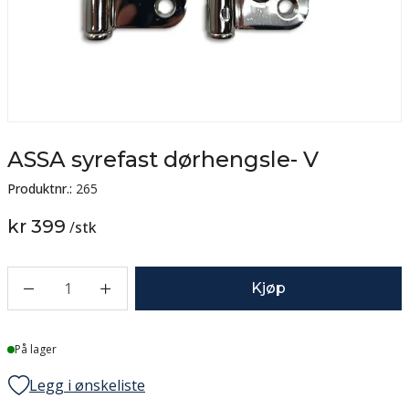
ASSA syrefast dørhengsle- V
Produktnr.:
265
kr 399
/
stk
1
Kjøp
Lager
På lager
Legg i ønskeliste